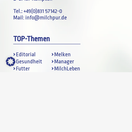
Tel.:
+49(0)831 57142-0
Mail:
info@milchpur.de
TOP-Themen
Editorial
Melken
Gesundheit
Manager
Futter
MilchLeben
Technik
MilchMarkt
Verlag
Datenschutz
Newsletter
Impressum
Downloads
AGB
Partner