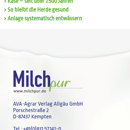
Käse – seit über 7.500 Jahren
So bleibt die Herde gesund
Anlage systematisch entwässern
AVA-Agrar Verlag Allgäu GmbH
Porschestraße 2
D-87437 Kempten
Tel.:
+49(0)831 57142-0