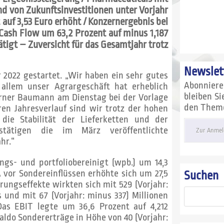
 von Zukunftsinvestitionen unter Vorjahr
 auf 3,53 Euro erhöht / Konzernergebnis bei
e Cash Flow um 63,2 Prozent auf minus 1,187
ätigt – Zuversicht für das Gesamtjahr trotz
Newslet
r 2022 gestartet. „Wir haben ein sehr gutes
Abonnier
allem unser Agrargeschäft hat erheblich
bleiben S
erner Baumann am Dienstag bei der Vorlage
den Themen
ren Jahresverlauf sind wir trotz der hohen
die Stabilität der Lieferketten und der
estätigen die im März veröffentlichte
Zur Anmel
hr.“
gs- und portfoliobereinigt (wpb.) um 14,3
 vor Sondereinflüssen erhöhte sich um 27,5
Suchen
rungseffekte wirkten sich mit 529 (Vorjahr:
 und mit 67 (Vorjahr: minus 337) Millionen
Das EBIT legte um 36,6 Prozent auf 4,212
aldo Sondererträge in Höhe von 40 (Vorjahr: