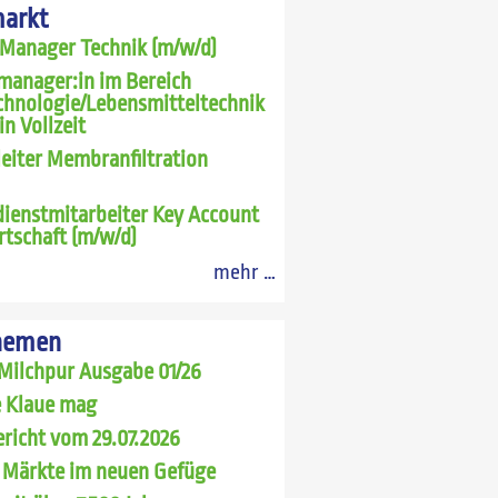
markt
 Manager Technik (m/w/d)
manager:in im Bereich
chnologie/Lebensmitteltechnik
in Vollzeit
leiter Membranfiltration
ienstmitarbeiter Key Account
rtschaft (m/w/d)
mehr …
hemen
Milchpur Ausgabe 01/26
 Klaue mag
richt vom 29.07.2026
 Märkte im neuen Gefüge