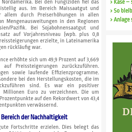
 Nordamerika. Bei den Fungiziden fiel das
Käse – 
stellig aus. Im Bereich Maissaatgut und
So blei
r allem durch Preiserhöhungen in allen
Anlage 
r von Mengenausweitungen in den Regionen
sien/Pazifik. Bei Sojabohnensaatgut und
satz auf Vorjahresniveau (wpb. plus 0,8
eissteigerungen erzielte, in Lateinamerika
n rückläufig war.
nce erhöhte sich um 49,9 Prozent auf 3,669
 auf Preissteigerungen zurückzuführen.
ngen sowie laufende Effizienzprogramme.
sondere bei den Herstellungskosten, die im
ckzuführen sind. Es war ein positiver
) Millionen Euro zu verzeichnen. Die um
 Prozentpunkte auf den Rekordwert von 43,4
zentpunkten verwässernd.
 Bereich der Nachhaltigkeit
ute Fortschritte erzielen. Dies belegt das