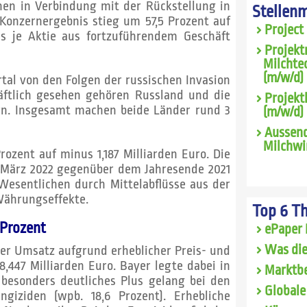
chen in Verbindung mit der Rückstellung in
Stellen
Konzernergebnis stieg um 57,5 Prozent auf
Project
nis je Aktie aus fortzuführendem Geschäft
Projekt
Milchte
(m/w/d) 
tal von den Folgen der russischen Invasion
häftlich gesehen gehören Russland und die
Projekt
rn. Insgesamt machen beide Länder rund 3
(m/w/d)
Aussend
Milchwi
ozent auf minus 1,187 Milliarden Euro. Die
. März 2022 gegenüber dem Jahresende 2021
 Wesentlichen durch Mittelabflüsse aus der
Währungseffekte.
Top 6 T
 Prozent
ePaper 
Was die
der Umsatz aufgrund erheblicher Preis- und
,447 Milliarden Euro. Bayer legte dabei in
Marktbe
n besonders deutliches Plus gelang bei den
Globale
giziden (wpb. 18,6 Prozent). Erhebliche