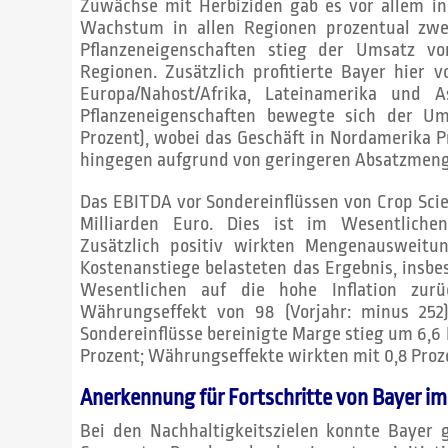
Zuwächse mit Herbiziden gab es vor allem in
Wachstum in allen Regionen prozentual zwei
Pflanzeneigenschaften stieg der Umsatz vo
Regionen. Zusätzlich profitierte Bayer hie
Europa/Nahost/Afrika, Lateinamerika und A
Pflanzeneigenschaften bewegte sich der Um
Prozent), wobei das Geschäft in Nordamerika Pr
hingegen aufgrund von geringeren Absatzmenge
Das EBITDA vor Sondereinflüssen von Crop Scie
Milliarden Euro. Dies ist im Wesentlichen
Zusätzlich positiv wirkten Mengenausweitu
Kostenanstiege belasteten das Ergebnis, insbe
Wesentlichen auf die hohe Inflation zurü
Währungseffekt von 98 (Vorjahr: minus 252
Sondereinflüsse bereinigte Marge stieg um 6,6
Prozent; Währungseffekte wirkten mit 0,8 Pro
Anerkennung für Fortschritte von Bayer im
Bei den Nachhaltigkeitszielen konnte Bayer g