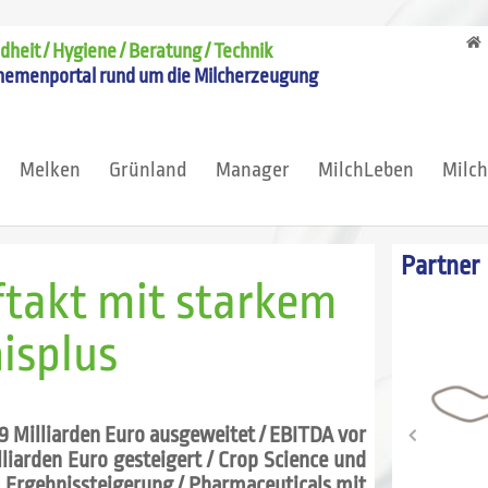
heit / Hygiene / Beratung / Technik
hemenportal rund um die Milcherzeugung
Melken
Grünland
Manager
MilchLeben
Milc
Partner
ftakt mit starkem
isplus
9 Milliarden Euro ausgeweitet / EBITDA vor
liarden Euro gesteigert / Crop Science und
 Ergebnissteigerung / Pharmaceuticals mit