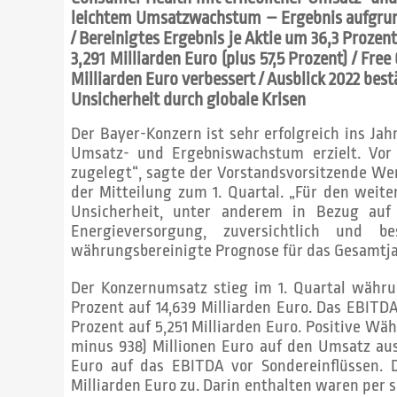
leichtem Umsatzwachstum – Ergebnis aufgrund
/ Bereinigtes Ergebnis je Aktie um 36,3 Prozent
3,291 Milliarden Euro (plus 57,5 Prozent) / Fre
Milliarden Euro verbessert / Ausblick 2022 best
Unsicherheit durch globale Krisen
Der Bayer-Konzern ist sehr erfolgreich ins Jah
Umsatz- und Ergebniswachstum erzielt. Vor 
zugelegt“, sagte der Vorstandsvorsitzende W
der Mitteilung zum 1. Quartal. „Für den weite
Unsicherheit, unter anderem in Bezug auf 
Energieversorgung, zuversichtlich und b
währungsbereinigte Prognose für das Gesamtja
Der Konzernumsatz stieg im 1. Quartal währun
Prozent auf 14,639 Milliarden Euro. Das EBITDA
Prozent auf 5,251 Milliarden Euro. Positive Wäh
minus 938) Millionen Euro auf den Umsatz aus
Euro auf das EBITDA vor Sondereinflüssen. 
Milliarden Euro zu. Darin enthalten waren per s