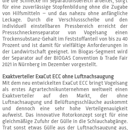
die die Schnecke im Separationsbereich arbeitet, sorgt
für eine zuverlässige Stopfenbildung ohne die Zugabe
von Hilfsmitteln – und das nahezu ohne anfängliche
Leckage. Durch die Verschlussscheibe und den
individuell einstellbaren Pressbereich erreicht der
Pressschneckenseparator von Vogelsang einen
Trockensubstanz-Gehalt im Feststoffanteil von bis zu 40
Prozent und ist damit für vielfältige Anforderungen in
der Landwirtschaft geeignet. Im Biogas-Segment wird
der Separator auf der BIOGAS Convention & Trade Fair
2021 in Nürnberg im Dezember vorgestellt.
Exaktverteiler ExaCut ECC ohne Luftnachsaugung
Mit dem neu entwickelten ExaCut ECC bringt Vogelsang
als erstes Agrartechnikunternehmen weltweit einen
Exaktverteiler auf den Markt, der ohne
Luftnachsaugung und Belüftungsschläuche auskommt
und dennoch eine sehr hohe Verteilgenauigkeit
aufweist. Das innovative Rotorkonzept sorgt für eine
gleichmäßige Zufuhr der Gülle in die Schlauchabgänge.
Trat sonst etwas Gülle aus der Luftnachsaugung aus,