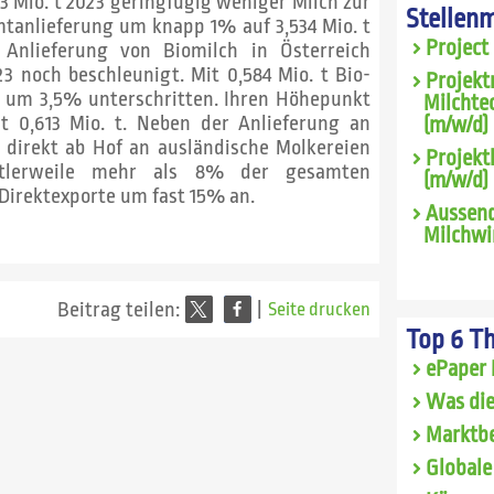
3 Mio. t 2023 geringfügig weniger Milch zur
Stellen
mtanlieferung um knapp 1% auf 3,534 Mio. t
Project
nlieferung von Biomilch in Österreich
3 noch beschleunigt. Mit 0,584 Mio. t Bio-
Projekt
 um 3,5% unterschritten. Ihren Höhepunkt
Milchte
it 0,613 Mio. t. Neben der Anlieferung an
(m/w/d) 
direkt ab Hof an ausländische Molkereien
Projekt
ttlerweile mehr als 8% der gesamten
(m/w/d)
 Direktexporte um fast 15% an.
Aussend
Milchwi
Beitrag teilen:
|
Seite drucken
Top 6 T
ePaper 
Was die
Marktbe
Globale