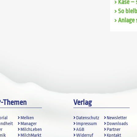
Käse – 
So blei
Anlage 
P-Themen
Verlag
orial
Melken
Datenschutz
Newsletter
undheit
Manager
Impressum
Downloads
er
MilchLeben
AGB
Partner
nik
MilchMarkt
Widerruf
Kontakt