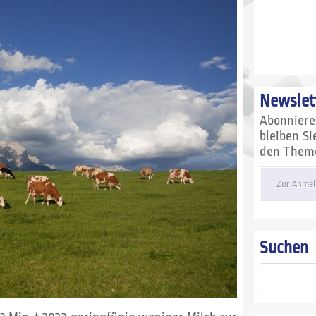
Newslet
Abonnier
bleiben S
den Themen
Zur Anmel
Suchen