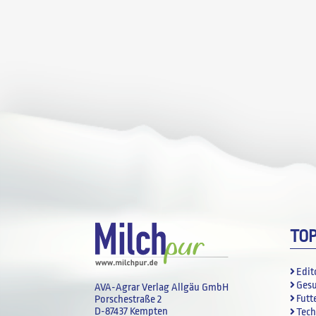
TO
Edit
Ges
AVA-Agrar Verlag Allgäu GmbH
Futt
Porschestraße 2
D-87437 Kempten
Tech