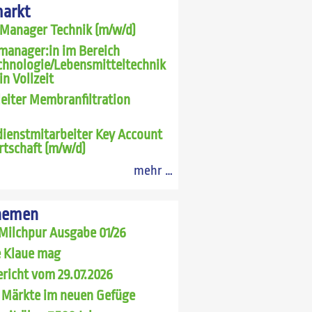
markt
 Manager Technik (m/w/d)
manager:in im Bereich
chnologie/Lebensmitteltechnik
in Vollzeit
leiter Membranfiltration
ienstmitarbeiter Key Account
rtschaft (m/w/d)
mehr …
hemen
Milchpur Ausgabe 01/26
 Klaue mag
richt vom 29.07.2026
 Märkte im neuen Gefüge