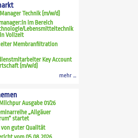
markt
 Manager Technik (m/w/d)
manager:in im Bereich
chnologie/Lebensmitteltechnik
in Vollzeit
leiter Membranfiltration
ienstmitarbeiter Key Account
rtschaft (m/w/d)
mehr …
hemen
Milchpur Ausgabe 01/26
minarreihe „Allgäuer
rum“ startet
 von guter Qualität
richt vom 05.08.2026