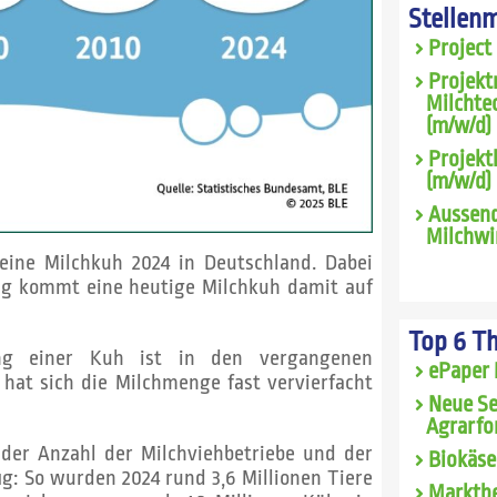
Stellen
Project
Projekt
Milchte
(m/w/d) 
Projekt
(m/w/d)
Aussend
Milchwi
eine Milchkuh 2024 in Deutschland. Dabei
Tag kommt eine heutige Milchkuh damit auf
Top 6 T
stung einer Kuh ist in den vergangenen
ePaper 
 hat sich die Milchmenge fast vervierfacht
Neue Se
Agrarfo
 der Anzahl der Milchviehbetriebe und der
Biokäse
ig: So wurden 2024 rund 3,6 Millionen Tiere
Marktbe