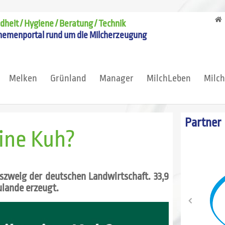
heit / Hygiene / Beratung / Technik
hemenportal rund um die Milcherzeugung
Melken
Grünland
Manager
MilchLeben
Milc
Partner
eine Kuh?
bszweig der deutschen Landwirtschaft. 33,9
lande erzeugt.