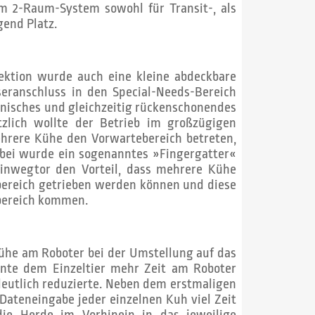
im 2-Raum-System sowohl für Transit-, als
gend Platz.
ektion wurde auch eine kleine abdeckbare
anschluss in den Special-Needs-Bereich
gienisches und gleichzeitig rückenschonendes
tzlich wollte der Betrieb im großzügigen
ehrere Kühe den Vorwartebereich betreten,
rbei wurde ein sogenanntes »Fingergatter«
Einwegtor den Vorteil, dass mehrere Kühe
ebereich getrieben werden können und diese
ebereich kommen.
Kühe am Roboter bei der Umstellung auf das
nte dem Einzeltier mehr Zeit am Roboter
deutlich reduzierte. Neben dem erstmaligen
Dateneingabe jeder einzelnen Kuh viel Zeit
die Herde im Vorhinein in das jeweilige