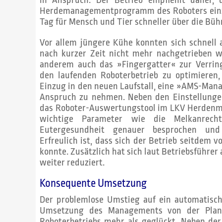
Herdemanagementprogramm des Roboters einz
Tag für Mensch und Tier schneller über die Büh
Vor allem jüngere Kühe konnten sich schnel
nach kurzer Zeit nicht mehr nachgetrieben w
anderem auch das »Fingergatter« zur Verrin
den laufenden Roboterbetrieb zu optimieren,
Einzug in den neuen Laufstall, eine »AMS-Man
Anspruch zu nehmen. Neben den Einstellunge
das Roboter-Auswertungstool im LKV Herdenma
wichtige Parameter wie die Melkanrecht
Eutergesundheit genauer besprochen und V
Erfreulich ist, dass sich der Betrieb seitdem 
konnte. Zusätzlich hat sich laut Betriebsführer
weiter reduziert.
Konsequente Umsetzung
Der problemlose Umstieg auf ein automatisc
Umsetzung des Managements von der Planu
Roboterbetriebs mehr als geglückt. Neben der f