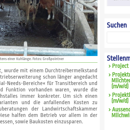
Suchen
Stellen
tens einer Kuhlänge. Fotos: Großpointner
Project
bot, wurde mit einem Durchtreibermelkstand
Projekt
Betriebserweiterung schon länger angedacht
Milchte
ial-Needs-Bereiche« für Transitbereich und
(m/w/d) 
nd Funktion vorhanden waren, wurde die
Projekt
hstalles immer konkreter. Um sich einen
(m/w/d)
arianten und die anfallenden Kosten zu
uberatungen der Landwirtschaftskammer
Aussend
iese halfen dem Betrieb vor allem in der
Milchwi
essen, sowie Baukosten einzusparen.