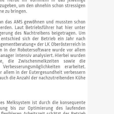
ugeben, um den ohnehin schon stressigen
ne zu bringen.
l an das AMS gewöhnen und mussten schon
erden. Laut Betriebsführer hat hier unter
gerung des Nachtreibens beigetragen. Um
 entschied sich der Betrieb ein Jahr nach
agementberatung« der LK Oberösterreich in
n in der Robotersoftware wurde vor allem
nager intensiv analysiert. Hierbei wurden
e, die Zwischenmelkzeiten sowie die
erbesserungsmöglichkeiten erarbeitet.
vor allem in der Eutergesundheit verbessern
 auch die Anzahl der nachzutreibenden ­Kühe
hes Melksystem ist durch die konsequente
ng bis zur Optimierung des laufenden
lexibleren Arbeitszeit schätzt der Betrieb