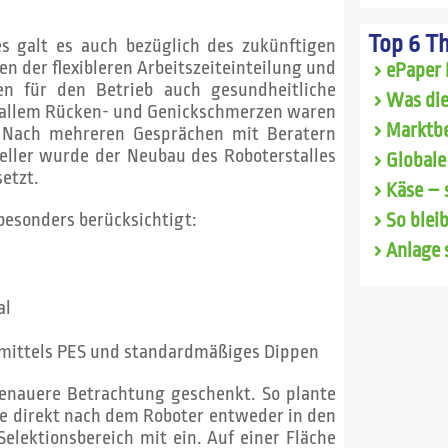
Top 6 T
s galt es auch bezüglich des zukünftigen
n der flexibleren Arbeitszeiteinteilung und
ePaper 
en für den Betrieb auch gesundheitliche
Was die
r allem Rücken- und Genickschmerzen waren
Marktbe
s. Nach mehreren Gesprächen mit Beratern
eller wurde der Neubau des Roboterstalles
Globale
setzt.
Käse – 
esonders berücksichtigt:
So blei
Anlage 
al
 mittels PES und standardmäßiges Dippen
genauere Betrachtung geschenkt. So plante
he direkt nach dem Roboter entweder in den
elektionsbereich mit ein. Auf einer Fläche