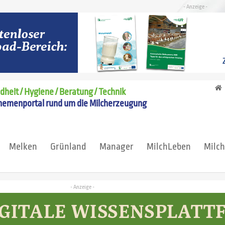
heit / Hygiene / Beratung / Technik
hemenportal rund um die Milcherzeugung
Melken
Grünland
Manager
MilchLeben
Milc