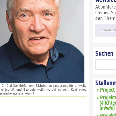
Abonnier
bleiben S
den Themen
Zur Anmel
Suchen
Stellen
. Dr. Olaf Steinhöfel vom Sächsischen Landesamt für Umwelt,
Project
dwirtschaft und Geologie weiß, worauf es beim Kauf eines
termischwagens ankommt.
Projekt
Milchte
(m/w/d) 
Projekt