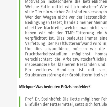
Motivation insbesondere die betrieblich
Welche Futtermittel will ich mischen? Wie
viele Tiere in welcher Zeit sind zu versorge
Wer den Wagen nicht vor der letztendlic
Bedingungen testet, handelt meiner Meinung
objektive Nachteile, welche man nicht v
haben wir mit der TMR-Fütterung ein V
verpflichtet ist. Dies bedeutet immer e
Verfettung. Der Kraftfutteraufwand wird in 
Um dies abzumildern, müssen wir die 
Fruchtbarkeitsstadium möglichst homo
verschlechtert die Arbeitswirtschaftlich
insbesondere bei kleineren Beständen und 
Ein weiteres Handicap ist mit verfa
Strukturzerstörung der Grobfuttermittel ve
Milchpur: Was bedeuten Präzisions­fehler?
Prof. Dr. Steinhöfel: Die Kette möglicher Fe
Einfüllen der Futtermittel, setzt sich fort