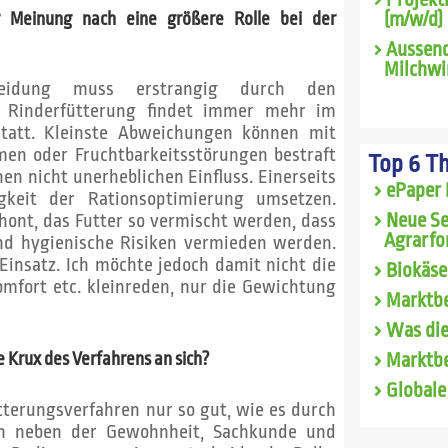
er Meinung nach eine größere Rolle bei der
(m/w/d)
Aussend
Milchwi
cheidung muss erstrangig durch den
e Rinderfütterung findet immer mehr im
statt. Kleinste Abweichungen können mit
men oder Fruchtbarkeitsstörungen bestraft
Top 6 T
en nicht unerheblichen Einfluss. Einerseits
ePaper 
gkeit der Rationsoptimierung umsetzen.
chont, das Futter so vermischt werden, dass
Neue Se
Agrarfo
und hygienische Risiken vermieden werden.
 Einsatz. Ich möchte jedoch damit nicht die
Biokäse
omfort etc. kleinreden, nur die Gewichtung
Marktbe
Was die
e Krux des Verfahrens an sich?
Marktbe
Globale
Fütterungsverfahren nur so gut, wie es durch
en neben der Gewohnheit, Sachkunde und