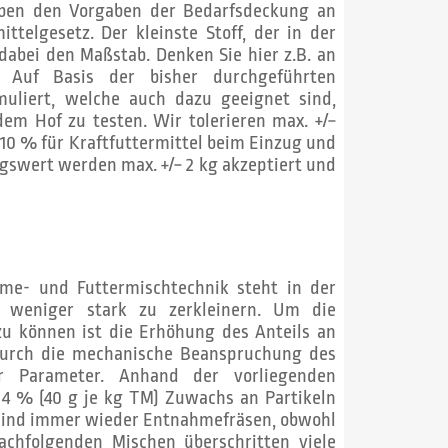
neben den Vorgaben der Bedarfsdeckung an
ttelgesetz. Der kleinste Stoff, der in der
dabei den Maßstab. Denken Sie hier z.B. an
e. Auf Basis der bisher durchgeführten
uliert, welche auch dazu geeignet sind,
em Hof zu testen. Wir tolerieren max. +/−
 10 % für Kraftfuttermittel beim Einzug und
gswert werden max. +/− 2 kg akzeptiert und
ahme- und Futtermischtechnik steht in der
er weniger stark zu zerkleinern. Um die
zu können ist die Erhöhung des Anteils an
durch die mechanische Beanspruchung des
er Parameter. Anhand der vorliegenden
 4 % (40 g je kg TM) Zuwachs an Partikeln
 sind immer wieder Entnahmefräsen, obwohl
nachfolgenden Mischen überschritten viele