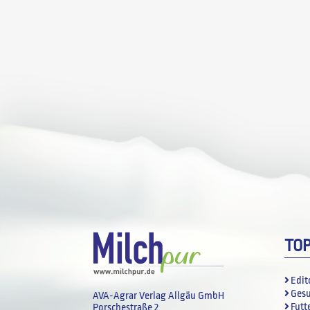
TO
Edit
Ges
AVA-Agrar Verlag Allgäu GmbH
Futt
Porschestraße 2