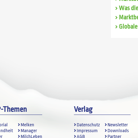
Was die
Marktbe
Globale
P-Themen
Verlag
orial
Melken
Datenschutz
Newsletter
undheit
Manager
Impressum
Downloads
er
MilchLeben
AGB
Partner