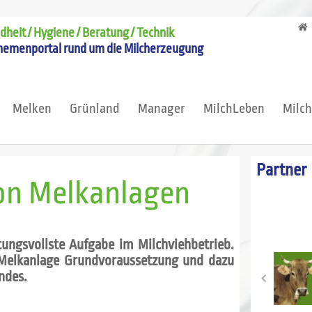
heit / Hygiene / Beratung / Technik
hemenportal rund um die Milcherzeugung
Melken
Grünland
Manager
MilchLeben
Milc
Partner
on Melkanlagen
tungsvollste Aufgabe im Milchviehbetrieb.
r Melkanlage Grundvoraussetzung und dazu
ndes.