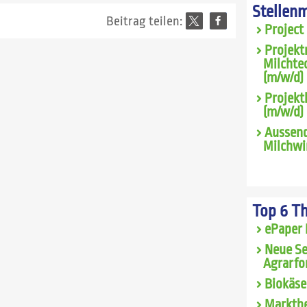
Stellen
Beitrag teilen:
Project
Projekt
Milchte
(m/w/d) 
Projekt
(m/w/d)
Aussend
Milchwi
Top 6 T
ePaper 
Neue Se
Agrarfo
Biokäse
Marktbe