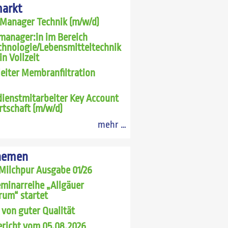
markt
 Manager Technik (m/w/d)
manager:in im Bereich
chnologie/Lebensmitteltechnik
in Vollzeit
leiter Membranfiltration
ienstmitarbeiter Key Account
rtschaft (m/w/d)
mehr …
hemen
Milchpur Ausgabe 01/26
minarreihe „Allgäuer
rum“ startet
 von guter Qualität
richt vom 05.08.2026