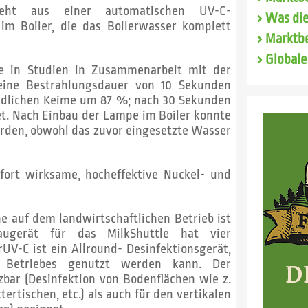
teht aus einer automatischen UV-C-
Was die
 im Boiler, die das Boilerwasser komplett
Marktbe
Globale
e in Studien in Zusammenarbeit mit der
eine Bestrahlungsdauer von 10 Sekunden
indlichen Keime um 87 %; nach 30 Sekunden
et. Nach Einbau der Lampe im Boiler konnte
rden, obwohl das zu­vor eingesetzte Wasser
ofort wirksame, hocheffektive Nuckel- und
e auf dem landwirtschaftlichen Betrieb ist
augerät für das MilkShuttle hat vier
UV-C ist ein Allround- Desinfektionsgerät,
 Betriebes genutzt werden kann. Der
zbar (Desinfektion von Bodenflächen wie z.
tertischen, etc.) als auch für den vertikalen