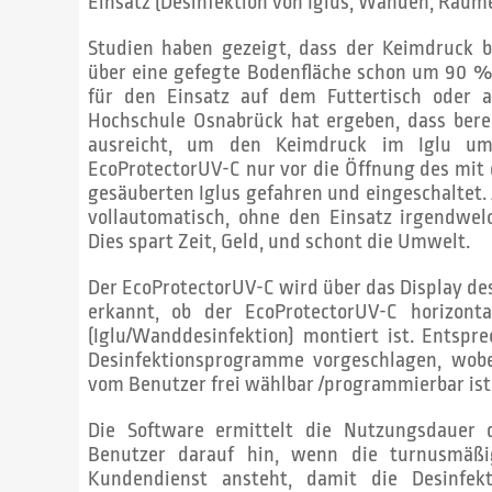
Einsatz (Desinfektion von Iglus, Wänden, Räum
Studien haben gezeigt, dass der Keimdruck b
über eine gefegte Bodenfläche schon um 90 % 
für den Einsatz auf dem Futtertisch oder a
Hochschule Osnabrück hat ergeben, dass bere
ausreicht, um den Keimdruck im Iglu u
EcoProtectorUV-C nur vor die Öffnung des mi
gesäuberten Iglus gefahren und einge­schaltet.
vollautomatisch, ohne den Einsatz irgendwel
Dies spart Zeit, Geld, und schont die Umwelt.
Der EcoProtectorUV-C wird über das Display des
erkannt, ob der EcoProtectorUV-C horizontal
(Iglu/Wanddesinfektion) mon­tiert ist. Ents
Desinfektionsprogramme vorgeschlagen, wobei
vom Benutzer frei wählbar /programmierbar ist
Die Software ermittelt die Nutzungsdauer
Benutzer darauf hin, wenn die turnusmäß
Kundendienst ansteht, damit die Desinfek