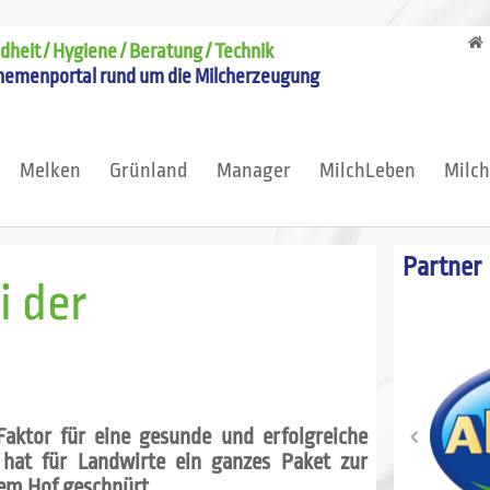
heit / Hygiene / Beratung / Technik
hemenportal rund um die Milcherzeugung
Melken
Grünland
Manager
MilchLeben
Milc
Partner
i der
Faktor für eine gesunde und erfolgreiche
hat für Landwirte ein ganzes Paket zur
dem Hof geschnürt.