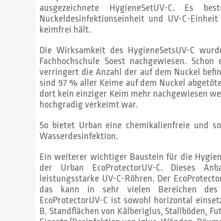
ausgezeichnete HygieneSetUV-C. Es bes
Nuckeldesinfektionseinheit und UV-C-Einheit
keimfrei hält.
Die Wirksamkeit des HygieneSetsUV-C wurd
Fachhochschule Soest nachgewiesen. Schon 
verringert die Anzahl der auf dem Nuckel bef
sind 97 % aller Keime auf dem Nuckel abgetöt
dort kein einziger Keim mehr nachgewiesen we
hochgradig verkeimt war.
So bietet Urban eine chemikalienfreie und s
Wasserdesinfektion.
Ein weiterer wichtiger Baustein für die Hygien
der Urban EcoPro­tectorUV-C. Dieses Anb
leistungsstarke UV-C-Röhren. Der EcoProtecto­r
das kann in sehr vielen Bereichen des
EcoProtectorUV-C ist sowohl horizontal einset
B. Standflä­chen von Kälberiglus, Stallböden, Fut