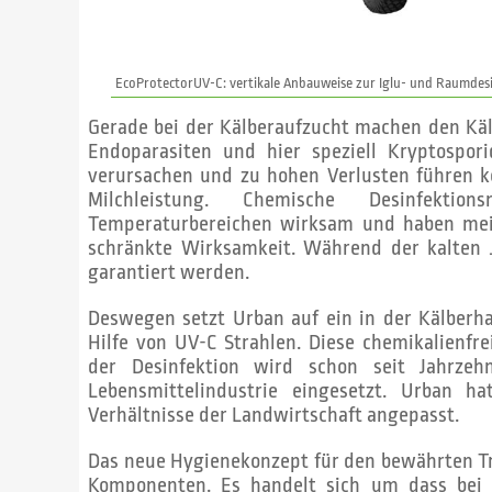
EcoProtectorUV-C: vertikale Anbauweise zur Iglu- und Raumdes
Gerade bei der Kälberaufzucht machen den Käl
Endoparasiten und hier speziell Kryptospori
verursachen und zu hohen Verlusten führen k
Milchleistung. Chemische Desinfekti
Temperaturbereichen wirksam und haben meis
schränkte Wirksamkeit. Während der kalten J
garantiert werden.
Deswegen setzt Urban auf ein in der Kälberh
Hilfe von UV-C Strahlen. Diese chemikalienfr
der Desinfektion wird schon seit Jahr­zeh
Lebensmittelindustrie eingesetzt. Urban ha
Verhältnisse der Landwirtschaft angepasst.
Das neue Hygienekonzept für den bewährten T
Komponen­ten. Es handelt sich um dass bei 