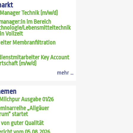
markt
 Manager Technik (m/w/d)
manager:in im Bereich
chnologie/Lebensmitteltechnik
in Vollzeit
leiter Membranfiltration
ienstmitarbeiter Key Account
rtschaft (m/w/d)
mehr …
hemen
Milchpur Ausgabe 01/26
minarreihe „Allgäuer
rum“ startet
 von guter Qualität
richt vom 05.08.2026