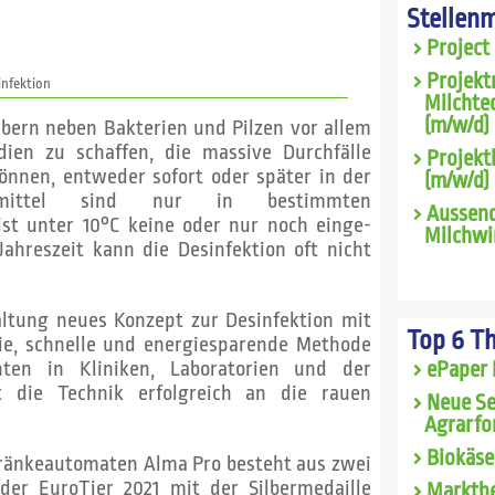
Stellen
Project
Projekt
infektion
Milchte
(m/w/d) 
bern neben Bakterien und Pilzen vor allem
dien zu schaffen, die massive Durchfälle
Projekt
önnen, entweder sofort oder später in der
(m/w/d)
onsmittel sind nur in bestimmten
Aussend
t unter 10°C keine oder nur noch einge­
Milchwi
ahreszeit kann die Desinfektion oft nicht
altung neues Konzept zur Desinfektion mit
Top 6 T
eie, schnelle und energiesparende Methode
nten in Kliniken, Laboratorien und der
ePaper 
t die Technik erfolg­reich an die rauen
Neue Se
Agrarfo
Biokäse
ränkeautomaten Alma Pro besteht aus zwei
der EuroTier 2021 mit der Silbermedaille
Marktbe