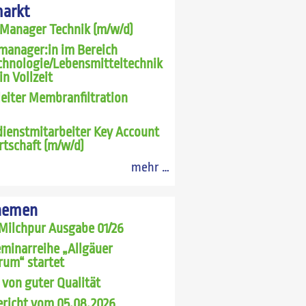
markt
 Manager Technik (m/w/d)
manager:in im Bereich
chnologie/Lebensmitteltechnik
in Vollzeit
leiter Membranfiltration
ienstmitarbeiter Key Account
rtschaft (m/w/d)
mehr …
hemen
Milchpur Ausgabe 01/26
minarreihe „Allgäuer
rum“ startet
 von guter Qualität
richt vom 05.08.2026