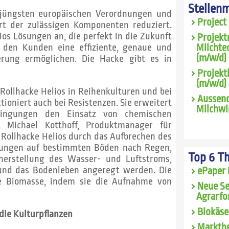
Stellen
e jüngsten europäischen Verordnungen und
Project
Art der zulässigen Komponenten reduziert.
os Lösungen an, die perfekt in die Zukunft
Projekt
 den Kunden eine effiziente, genaue und
Milchte
(m/w/d) 
erung ermöglichen. Die Hacke gibt es in
Projekt
(m/w/d)
Rollhacke Helios in Reihenkulturen und bei
Aussend
tioniert auch bei Resistenzen. Sie erweitert
Milchwi
dingungen den Einsatz von chemischen
rt Michael Kotthoff, Produktmanager für
 Rollhacke Helios durch das Aufbrechen des
tungen auf bestimmten Böden nach Regen,
Top 6 T
herstellung des Wasser- und Luftstroms,
und das Bodenleben angeregt werden. Die
ePaper 
ie Biomasse, indem sie die Aufnahme von
Neue Se
Agrarfo
Biokäse
 die Kulturpflanzen
Marktbe