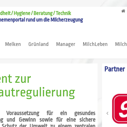
heit / Hygiene / Beratung / Technik
hemenportal rund um die Milcherzeugung
Melken
Grünland
Manager
MilchLeben
Milc
Partner
nt zur
autregulierung
ist Voraussetzung für ein gesundes
ag und Gewinn sowie für eine sichere
er Schutz der Umwelt zu einem zentralen