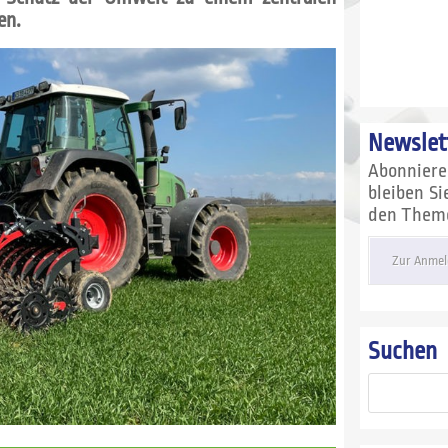
en.
Newslet
Abonnier
bleiben S
den Themen
Zur Anmel
Suchen