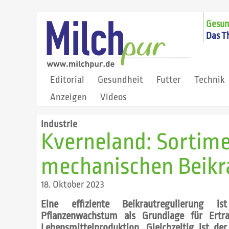
Gesund
Das T
Editorial
Gesundheit
Futter
Technik
Anzeigen
Videos
Industrie
Kverneland: Sortime
mechanischen Beikr
18. Oktober 2023
Eine effiziente Beikrautregulierung 
Pflanzenwachstum als Grundlage für Ertr
Lebensmittelproduktion. Gleichzeitig ist d