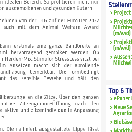
 idealen Bereich. So profitieren nicht nur
Stellen
 von ausgemolkenen und gesunden Eutern.
Project
rnehmen von der DLG auf der EuroTier 2022
Projekt
ls auch mit dem Animal Welfare Award
Milchte
(m/w/d) 
Projekt
 kann erstmals eine ganze Bandbreite an
(m/w/d)
ummi hervorragend gemolken werden. Ob
Aussend
n Herden-Mix, Stimulor StressLess sitzt bei
Milchwi
eim Ansetzen macht sich der abrollende
Handhabung bemerkbar. Die formbedingt
chont das sensible Gewebe und hält den
Top 6 T
Kälberzunge an die Zitze. Über den ganzen
ePaper 
daptive Zitzengummi-Öffnung nach den
Neue Se
se aktive und zitzenindividuelle Anpassung
Agrarfo
er.
Biokäse
 Die raffiniert ausgestaltete Lippe lässt
Marktbe