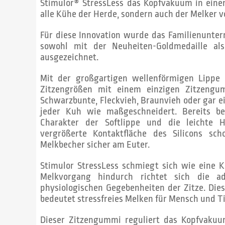
Stimulor® StressLess das Kopfvakuum in einem
alle Kühe der Herde, sondern auch der Melker
Für diese Innovation wurde das Familienunte
sowohl mit der Neuheiten-Goldmedaille a
ausgezeichnet.
Mit der großgartigen wellenförmigen Lippe
Zitzengrößen mit einem einzigen Zitzeng
Schwarzbunte, Fleckvieh, Braunvieh oder gar ei
jeder Kuh wie maßgeschneidert. Bereits b
Charakter der Softlippe und die leichte 
vergrößerte Kontaktfläche des Silicons s
Melkbecher sicher am Euter.
Stimulor StressLess schmiegt sich wie eine 
Melkvorgang hindurch richtet sich die a
physiologischen Gegebenheiten der Zitze. Die
bedeutet stressfreies Melken für Mensch und Ti
Dieser Zitzengummi reguliert das Kopfvakuum.