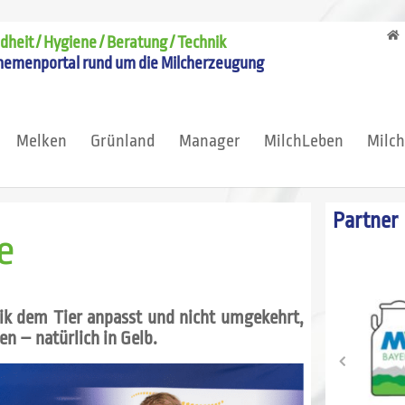
heit / Hygiene / Beratung / Technik
hemenportal rund um die Milcherzeugung
Melken
Grünland
Manager
MilchLeben
Milc
Partner
e
ik dem Tier anpasst und nicht umgekehrt,
n – natürlich in Gelb.