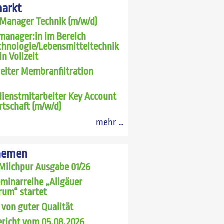
markt
 Manager Technik (m/w/d)
manager:in im Bereich
chnologie/Lebensmitteltechnik
in Vollzeit
leiter Membranfiltration
ienstmitarbeiter Key Account
rtschaft (m/w/d)
mehr …
hemen
Milchpur Ausgabe 01/26
minarreihe „Allgäuer
rum“ startet
 von guter Qualität
richt vom 05.08.2026