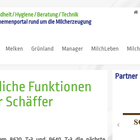
heit / Hygiene / Beratung / Technik
hemenportal rund um die Milcherzeugung
Melken
Grünland
Manager
MilchLeben
Milc
Partner
liche Funktionen
r Schäffer
 dem 8620 T-3 und 9640 T-3 die nächste