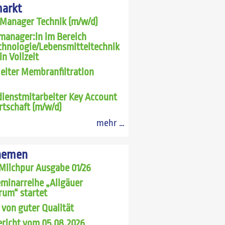
markt
 Manager Technik (m/w/d)
manager:in im Bereich
chnologie/Lebensmitteltechnik
in Vollzeit
leiter Membranfiltration
ienstmitarbeiter Key Account
rtschaft (m/w/d)
mehr …
hemen
Milchpur Ausgabe 01/26
minarreihe „Allgäuer
rum“ startet
 von guter Qualität
richt vom 05.08.2026