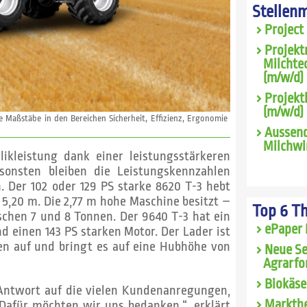
Stellen
Project
Projekt
Milchte
(m/w/d) 
Projekt
(m/w/d)
 Maßstäbe in den Bereichen Sicherheit, Effizienz, Ergonomie
Aussend
Milchwi
ikleistung dank einer leistungsstärkeren
nsonsten bleiben die Leistungskennzahlen
. Der 102 oder 129 PS starke 8620 T-3 hebt
 5,20 m. Die 2,77 m hohe Maschine besitzt –
Top 6 T
schen 7 und 8 Tonnen. Der 9640 T-3 hat ein
ePaper 
 einen 143 PS starken Motor. Der Lader ist
nen auf und bringt es auf eine Hubhöhe von
Neue Se
Agrarfo
Biokäse
 Antwort auf die vielen Kundenanregungen,
Marktbe
 Dafür möchten wir uns bedanken.“, erklärt