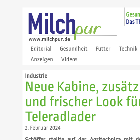
Gesund
Das T
Editorial
Gesundheit
Futter
Technik
Anzeigen
Videos
Industrie
Neue Kabine, zusätz
und frischer Look fü
Teleradlader
2. Februar 2024
Schäffer stellte auf der Agritechnica mit