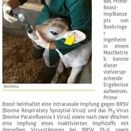
des Prime-
Boost-
Impfkonze
pts von
Boehringe
r
Ingelheim
in einem
Mastbetrie
b konnte
dieser
vielverspr
echende
Ergebnisse
Werkfoto
aufweisen.
Prime-
Boost beinhaltet eine intranasale Impfung gegen BRSV
(Bovine Respiratory Synzytial-Virus) und das PI
-Virus
3
(Bovine Parainfluenza 3 Virus) sowie nach zwei Wochen
eine Impfung eines inaktivierten Impfstoffs mit
denselben Virusstämmen bei BRSV, PI
V sowie