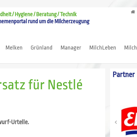
heit / Hygiene / Beratung / Technik
hemenportal rund um die Milcherzeugung
Melken
Grünland
Manager
MilchLeben
Milc
Partner
satz für Nestlé
urf-Urteile.