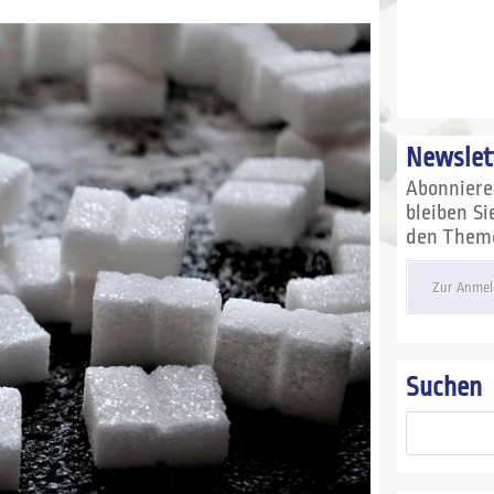
Newslet
Abonnier
bleiben S
den Themen
Zur Anmel
Suchen