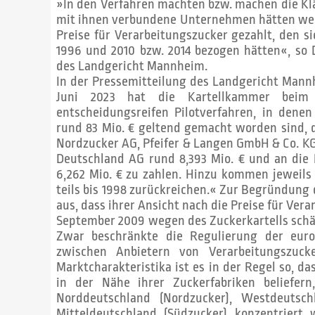
»In den Verfahren machten bzw. machen die Kl
mit ihnen verbundene Unternehmen hätten weg
Preise für Verarbeitungszucker gezahlt, den 
1996 und 2010 bzw. 2014 bezogen hätten«, so 
des Landgericht Mannheim.
In der Pressemitteilung des Landgericht Mannh
Juni 2023 hat die Kartellkammer beim
entscheidungsreifen Pilotverfahren, in den
rund 83 Mio. € geltend gemacht worden sind, 
Nordzucker AG, Pfeifer & Langen GmbH & Co. KG 
Deutschland AG rund 8,393 Mio. € und an die
6,262 Mio. € zu zahlen. Hinzu kommen jeweils
teils bis 1998 zurückreichen.« Zur Begründung
aus, dass ihrer Ansicht nach die Preise für Ver
September 2009 wegen des Zuckerkartells sch
Zwar beschränkte die Regulierung der eur
zwischen Anbietern von Verarbeitungszuck
Marktcharakteristika ist es in der Regel so, d
in der Nähe ihrer Zuckerfabriken beliefern
Norddeutschland (Nordzucker), Westdeutsc
Mitteldeutschland (Südzucker) konzentrier