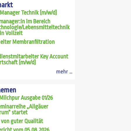
markt
 Manager Technik (m/w/d)
manager:in im Bereich
chnologie/Lebensmitteltechnik
in Vollzeit
leiter Membranfiltration
ienstmitarbeiter Key Account
rtschaft (m/w/d)
mehr …
hemen
Milchpur Ausgabe 01/26
minarreihe „Allgäuer
rum“ startet
 von guter Qualität
richt vom 05.08.2026