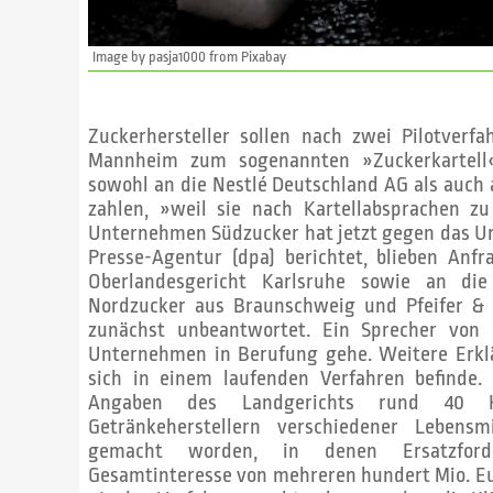
Image by pasja1000 from Pixabay
Zuckerhersteller sollen nach zwei Pilotver
Mannheim zum sogenannten »Zuckerkartell«
sowohl an die Nestlé Deutschland AG als auch 
zahlen, »weil sie nach Kartellabsprachen z
Unternehmen Südzucker hat jetzt gegen das Ur
Presse-Agentur (dpa) berichtet, blieben Anf
Oberlandesgericht Karlsruhe sowie an die
Nordzucker aus Braunschweig und Pfeifer & 
zunächst unbeantwortet. Ein Sprecher von S
Unternehmen in Berufung gehe. Weitere Erk
sich in einem laufenden Verfahren befinde.
Angaben des Landgerichts rund 40 Ka
Getränkeherstellern verschiedener Lebensm
gemacht worden, in denen Ersatzforde
Gesamtinteresse von mehreren hundert Mio. Eu