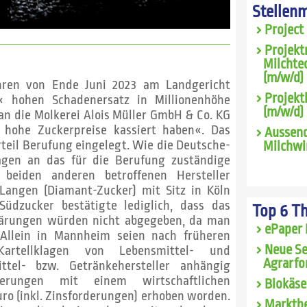
Stellen
Project
Projekt
Milchte
(m/w/d) 
fahren von Ende Juni 2023 am Landgericht
Projekt
 hohen Schadenersatz in Millionenhöhe
(m/w/d)
an die Molkerei Alois Müller GmbH & Co. KG
u hohe Zuckerpreise kassiert haben«. Das
Aussend
teil Berufung eingelegt. Wie die Deutsche-
Milchwi
ragen an das für die Berufung zuständige
 beiden anderen betroffenen Hersteller
Langen (Diamant-Zucker) mit Sitz in Köln
üdzucker bestätigte lediglich, dass das
Top 6 T
lärungen würden nicht abgegeben, da man
ePaper 
 Allein in Mannheim seien nach früheren
Neue Se
rtellklagen von Lebensmittel- und
Agrarfo
ittel- bzw. Getränkehersteller anhängig
rungen mit einem wirtschaftlichen
Biokäse
ro (inkl. Zinsforderungen) erhoben worden.
Marktbe