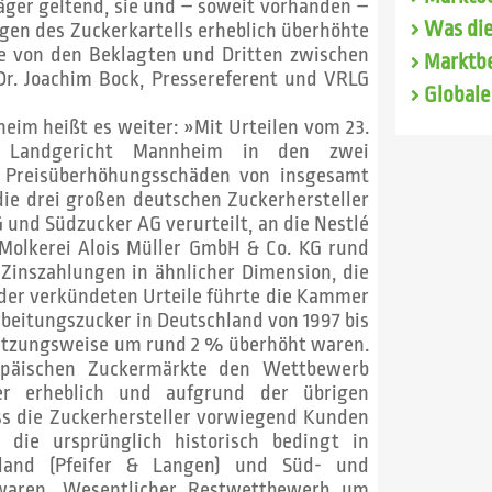
äger geltend, sie und – soweit vorhanden –
Was die
en des Zuckerkartells erheblich überhöhte
sie von den Beklagten und Dritten zwischen
Marktbe
Dr. Joachim Bock, Pressereferent und VRLG
Globale
eim heißt es weiter: »Mit Urteilen vom 23.
 Landgericht Mannheim in den zwei
en Preisüberhöhungsschäden von insgesamt
die drei großen deutschen Zuckerhersteller
und Südzucker AG verurteilt, an die Nestlé
 Molkerei Alois Müller GmbH & Co. KG rund
 Zinszahlungen in ähnlicher Dimension, die
 der verkündeten Urteile führte die Kammer
arbeitungszucker in Deutschland von 1997 bis
ätzungsweise um rund 2 % überhöht waren.
opäischen Zuckermärkte den Wettbewerb
er erheblich und aufgrund der übrigen
ass die Zuckerhersteller vorwiegend Kunden
, die ursprünglich historisch bedingt in
hland (Pfeifer & Langen) und Süd- und
t waren. Wesentlicher Restwettbewerb um