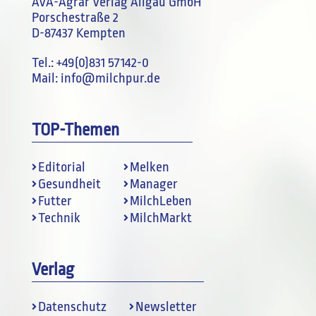
AVA-Agrar Verlag Allgäu GmbH
Porschestraße 2
D-87437 Kempten
Tel.:
+49(0)831 57142-0
Mail:
info@milchpur.de
TOP-Themen
Editorial
Melken
Gesundheit
Manager
Futter
MilchLeben
Technik
MilchMarkt
Verlag
Datenschutz
Newsletter