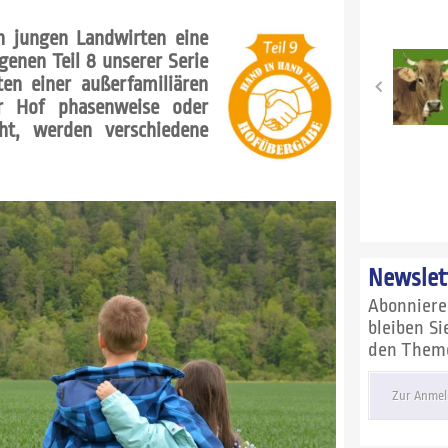
en jungen Landwirten eine
angenen
Teil 8
unserer Serie
en einer außerfamiliären
er Hof phasenweise oder
ht, werden verschiedene
Newslet
Abonnier
bleiben S
den Themen
Zur Anmel