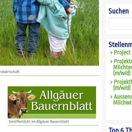
Suchen
Stellen
Project
Projekt
Milchte
andwirtschaft.
(m/w/d) 
Projekt
(m/w/d)
Aussend
Milchwi
Veröffentlicht im Allgäuer Bauernblatt
Top 6 T