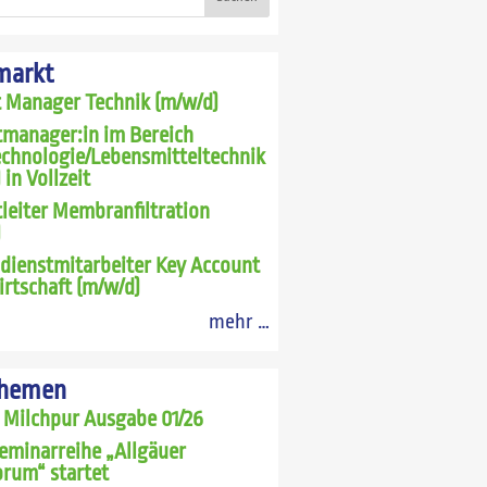
markt
t Manager Technik (m/w/d)
tmanager:in im Bereich
echnologie/Lebensmitteltechnik
 in Vollzeit
leiter Membranfiltration
)
dienstmitarbeiter Key Account
rtschaft (m/w/d)
mehr …
Themen
 Milchpur Ausgabe 01/26
eminarreihe „Allgäuer
rum“ startet