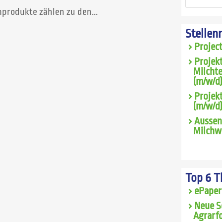
produkte zählen zu den...
Stellen
Projec
Projek
Milcht
(m/w/d)
Projekt
(m/w/d
Aussen
Milchwi
Top 6 
ePaper
Neue S
Agrarfo