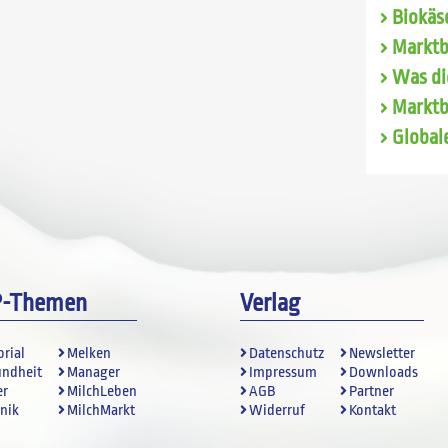
Biokäse
Marktb
Was di
Marktb
Global
P-Themen
Verlag
orial
Melken
Datenschutz
Newsletter
undheit
Manager
Impressum
Downloads
er
MilchLeben
AGB
Partner
nik
MilchMarkt
Widerruf
Kontakt