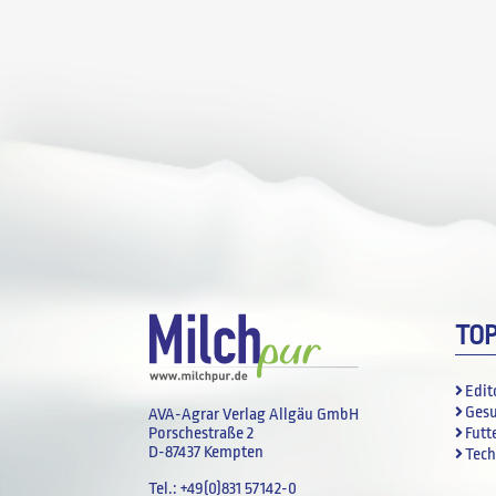
TO
Edit
Ges
AVA-Agrar Verlag Allgäu GmbH
Futt
Porschestraße 2
D-87437 Kempten
Tech
Tel.:
+49(0)831 57142-0