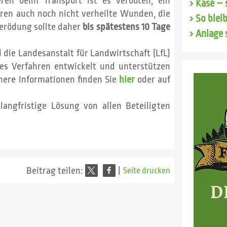
en beim Transport ist es verboten, ein
Käse – 
ören auch noch nicht verheilte Wunden, die
So blei
Verödung sollte daher
bis spätestens 10 Tage
Anlage 
die Landesanstalt für Landwirtschaft (LfL)
hes Verfahren entwickelt und unterstützen
ähere Informationen finden Sie
hier
oder auf
langfristige Lösung von allen Beteiligten
Beitrag teilen:
|
Seite drucken