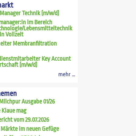
markt
 Manager Technik (m/w/d)
manager:in im Bereich
chnologie/Lebensmitteltechnik
in Vollzeit
leiter Membranfiltration
ienstmitarbeiter Key Account
rtschaft (m/w/d)
mehr …
hemen
Milchpur Ausgabe 01/26
 Klaue mag
richt vom 29.07.2026
 Märkte im neuen Gefüge