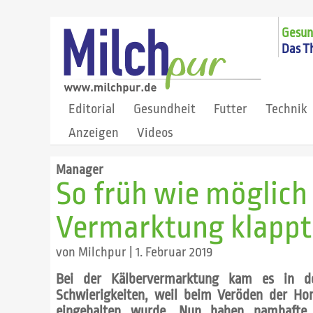
Gesund
Das T
Editorial
Gesundheit
Futter
Technik
Anzeigen
Videos
Manager
So früh wie möglich
Vermarktung klappt
von
Milchpur
|
1. Februar 2019
Bei der Kälbervermarktung kam es in d
Schwierigkeiten, weil beim Veröden der Hor
eingehalten wurde. Nun haben namhafte 