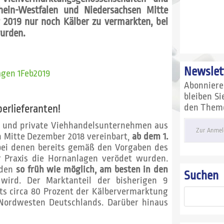
hein-Westfalen und Niedersachsen Mitte
 2019 nur noch Kälber zu vermarkten, bei
wurden.
Newslet
agen 1Feb2019
Abonnier
bleiben S
den Themen
berlieferanten!
 und private Viehhandelsunternehmen aus
Zur Anmel
 Mitte Dezember 2018 vereinbart,
ab dem 1.
bei denen bereits gemäß den Vorgaben des
r Praxis die Hornanlagen verödet wurden.
öden
so früh wie möglich, am besten in den
Suchen
 wird. Der Marktanteil der bisherigen 9
ts circa 80 Prozent der Kälbervermarktung
ordwesten Deutschlands. Darüber hinaus