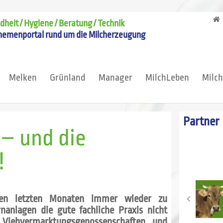
heit / Hygiene / Beratung / Technik
hemenportal rund um die Milcherzeugung
Melken
Grünland
Manager
MilchLeben
Milc
Partner
 – und die
!
en letzten Monaten immer wieder zu
nanlagen die gute fachliche Praxis nicht
Viehvermarktungsgenossenschaften und