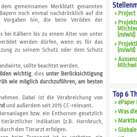
Stellen
n dem gemeinsamen Merkblatt genannten
Bayern noch einmal nachdrücklich auf die
Project
en Vorgaben hin, die beim Veröden der
Projekt
Milchte
s bei Kälbern bis zu einem Alter von unter
(m/w/d) 
verödet werden dürfen, wenn es für das
Projekt
utzung zu seinem Schutz oder dem Schutz
(m/w/d)
Aussend
Milchwi
Landwirte, sollte beachtet werden.
röden wichtig
, dies
unter Berücksichtigung
früh wie möglich durchzuführen, am besten
Top 6 T
nehmen. Dabei ist die Verabreichung von
ePaper 
nd
und außerdem seit 2015 CC-relevant.
Was die
Hornanlagen bzw. ein Enthornen gesetzlich
Marktbe
ierärztlicher Indikation (z.B. Hornbruch,
urch den Tierarzt erfolgen.
Globale