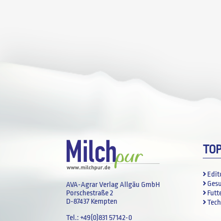
TO
Edit
Ges
AVA-Agrar Verlag Allgäu GmbH
Futt
Porschestraße 2
D-87437 Kempten
Tech
Tel.:
+49(0)831 57142-0