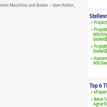
chen Maschine und Boden – dem Reifen,
Stellen
Projec
Projek
Milcht
(m/w/d)
Projekt
(m/w/d
Aussen
Milchwi
Top 6 
ePaper
Neue S
Agrarfo