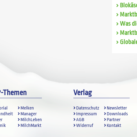
Biokäse
Marktb
Was di
Marktb
Global
P-Themen
Verlag
orial
Melken
Datenschutz
Newsletter
undheit
Manager
Impressum
Downloads
er
MilchLeben
AGB
Partner
nik
MilchMarkt
Widerruf
Kontakt