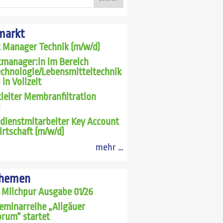
markt
t Manager Technik (m/w/d)
tmanager:in im Bereich
echnologie/Lebensmitteltechnik
 in Vollzeit
leiter Membranfiltration
)
dienstmitarbeiter Key Account
rtschaft (m/w/d)
mehr …
Themen
 Milchpur Ausgabe 01/26
eminarreihe „Allgäuer
rum“ startet