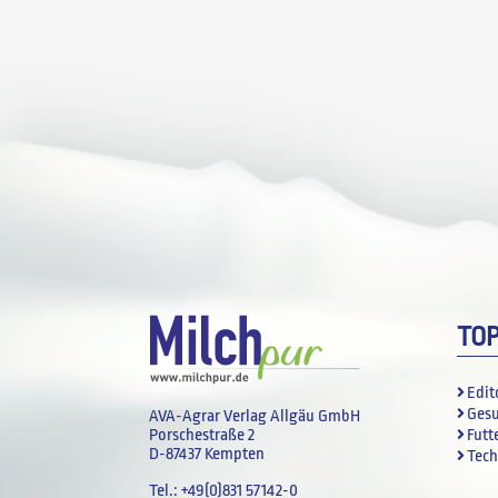
TO
Edit
Ges
AVA-Agrar Verlag Allgäu GmbH
Futt
Porschestraße 2
D-87437 Kempten
Tech
Tel.:
+49(0)831 57142-0