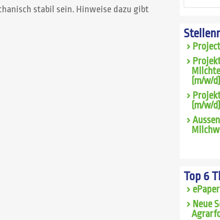
hanisch stabil sein. Hinweise dazu gibt
Stellen
Projec
Projek
Milcht
(m/w/d)
Projekt
(m/w/d
Aussen
Milchwi
Top 6 
ePaper
Neue S
Agrarfo