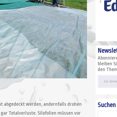
Newslet
Abonnier
bleiben S
den Theme
Zur Anme
cht abgedeckt werden, andernfalls drohen
Suchen
ar Totalverluste. Silofolien müssen vor