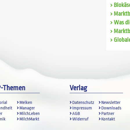
Biokäse
Marktb
Was di
Marktb
Global
P-Themen
Verlag
orial
Melken
Datenschutz
Newsletter
undheit
Manager
Impressum
Downloads
er
MilchLeben
AGB
Partner
nik
MilchMarkt
Widerruf
Kontakt