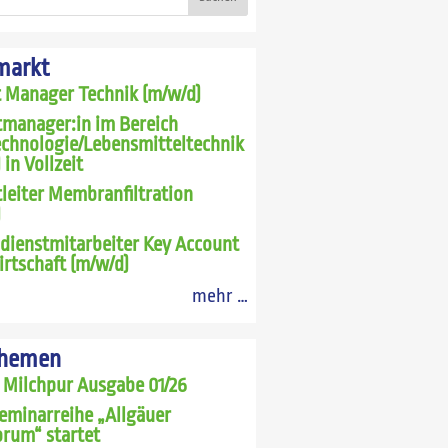
markt
t Manager Technik (m/w/d)
tmanager:in im Bereich
echnologie/Lebensmitteltechnik
 in Vollzeit
leiter Membranfiltration
)
dienstmitarbeiter Key Account
rtschaft (m/w/d)
mehr …
Themen
 Milchpur Ausgabe 01/26
eminarreihe „Allgäuer
rum“ startet