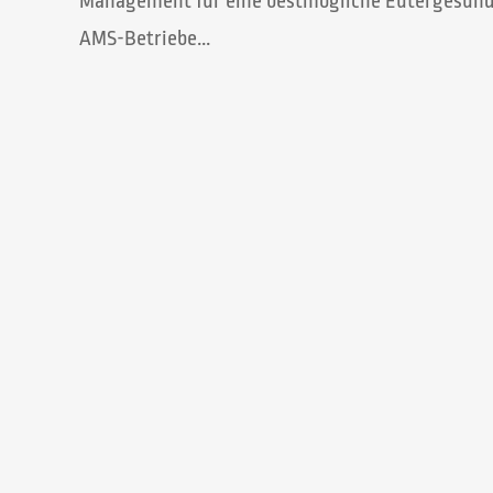
Management für eine bestmögliche Eutergesundhe
AMS-Betriebe...