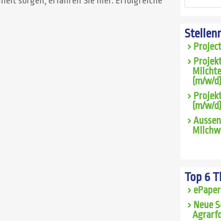
it sorgen, erfahren Sie hier. Erfolgreiche
Stellen
Projec
Projek
Milcht
(m/w/d)
Projekt
(m/w/d
Aussen
Milchwi
Top 6 
ePaper
Neue S
Agrarfo