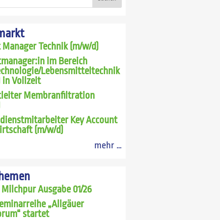
markt
t Manager Technik (m/w/d)
tmanager:in im Bereich
echnologie/Lebensmitteltechnik
 in Vollzeit
leiter Membranfiltration
)
dienstmitarbeiter Key Account
rtschaft (m/w/d)
mehr …
Themen
 Milchpur Ausgabe 01/26
eminarreihe „Allgäuer
rum“ startet