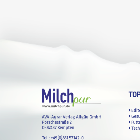
TO
Edit
Ges
AVA-Agrar Verlag Allgäu GmbH
Futt
Porschestraße 2
D-87437 Kempten
Tech
Tel.:
+49(0)831 57142-0