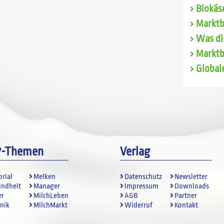
Biokäse
Marktb
Was di
Marktb
Global
P-Themen
Verlag
orial
Melken
Datenschutz
Newsletter
undheit
Manager
Impressum
Downloads
er
MilchLeben
AGB
Partner
nik
MilchMarkt
Widerruf
Kontakt